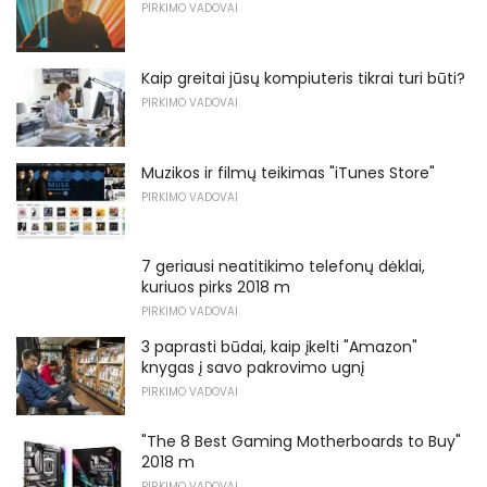
PIRKIMO VADOVAI
Kaip greitai jūsų kompiuteris tikrai turi būti?
PIRKIMO VADOVAI
Muzikos ir filmų teikimas "iTunes Store"
PIRKIMO VADOVAI
7 geriausi neatitikimo telefonų dėklai,
kuriuos pirks 2018 m
PIRKIMO VADOVAI
3 paprasti būdai, kaip įkelti "Amazon"
knygas į savo pakrovimo ugnį
PIRKIMO VADOVAI
"The 8 Best Gaming Motherboards to Buy"
2018 m
PIRKIMO VADOVAI