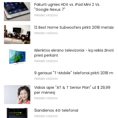
Pakurti ugnies HDX vs. iPad Mini 2 Vs.
"Google Nexus 7"
PIRKIMO VADOVAI
12 Best Home Subwoofers pirkti 2018 metais
PIRKIMO VADOVAI
Išlenktos ekrano televizoriai - ką reikia žinoti
prieš perkant
PIRKIMO VADOVAI
9 geriausi "T-Mobile" telefonai pirkti 2018 m
PIRKIMO VADOVAI
Viskas apie "AT & T Senior Plan" už $ 29,99
per mėnesį
PIRKIMO VADOVAI
Šiandienos 4G telefonai
PIRKIMO VADOVAI