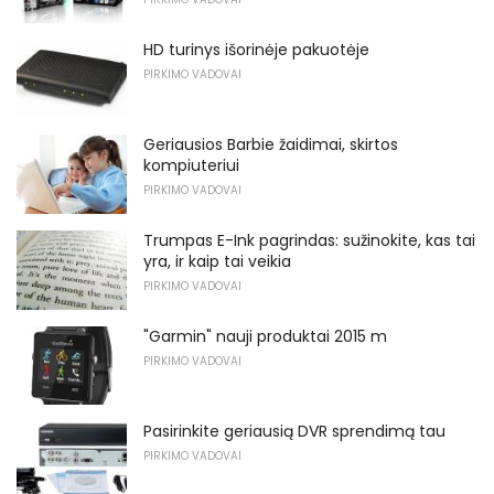
HD turinys išorinėje pakuotėje
PIRKIMO VADOVAI
Geriausios Barbie žaidimai, skirtos
kompiuteriui
PIRKIMO VADOVAI
Trumpas E-Ink pagrindas: sužinokite, kas tai
yra, ir kaip tai veikia
PIRKIMO VADOVAI
"Garmin" nauji produktai 2015 m
PIRKIMO VADOVAI
Pasirinkite geriausią DVR sprendimą tau
PIRKIMO VADOVAI