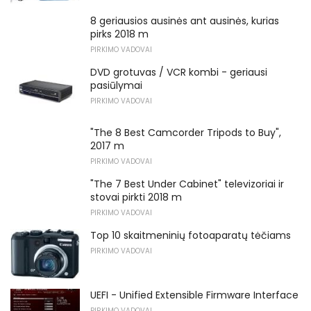
8 geriausios ausinės ant ausinės, kurias
pirks 2018 m
PIRKIMO VADOVAI
DVD grotuvas / VCR kombi - geriausi
pasiūlymai
PIRKIMO VADOVAI
"The 8 Best Camcorder Tripods to Buy",
2017 m
PIRKIMO VADOVAI
"The 7 Best Under Cabinet" televizoriai ir
stovai pirkti 2018 m
PIRKIMO VADOVAI
Top 10 skaitmeninių fotoaparatų tėčiams
PIRKIMO VADOVAI
UEFI - Unified Extensible Firmware Interface
PIRKIMO VADOVAI