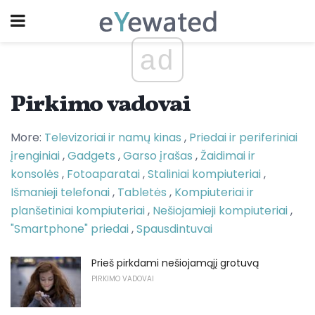
ad
Pirkimo vadovai
More:
Televizoriai ir namų kinas
,
Priedai ir periferiniai
įrenginiai
,
Gadgets
,
Garso įrašas
,
Žaidimai ir
konsolės
,
Fotoaparatai
,
Staliniai kompiuteriai
,
Išmanieji telefonai
,
Tabletės
,
Kompiuteriai ir
planšetiniai kompiuteriai
,
Nešiojamieji kompiuteriai
,
"Smartphone" priedai
,
Spausdintuvai
Prieš pirkdami nešiojamąjį grotuvą
PIRKIMO VADOVAI