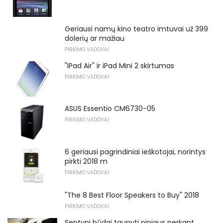
Geriausi namų kino teatro imtuvai už 399
dolerių ar mažiau
PIRKIMO VADOVAI
"IPad Air" ir iPad Mini 2 skirtumas
PIRKIMO VADOVAI
ASUS Essentio CM6730-05
PIRKIMO VADOVAI
6 geriausi pagrindiniai ieškotojai, norintys
pirkti 2018 m
PIRKIMO VADOVAI
"The 8 Best Floor Speakers to Buy" 2018
PIRKIMO VADOVAI
Septyni būdai taupyti pinigus perkant